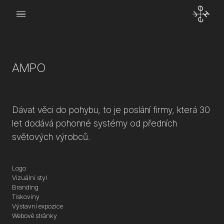
Menu
o Joch
AMPO
kt
Dávat věci do pohybu, to je poslání firmy, která 30
let dodává pohonné systémy od předních
světových výrobců.
Logo
Vizuální styl
Branding
Tiskoviny
Výstavní expozice
Webové stránky