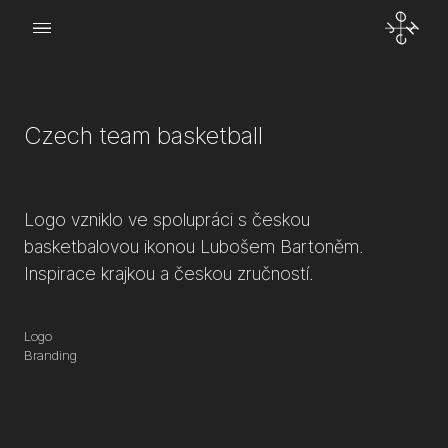
Menu
o Joch
Czech team basketball
kt
Logo vzniklo ve spolupráci s českou
basketbalovou ikonou Lubošem Bartoněm.
Inspirace krajkou a českou zručností.
Logo
Branding