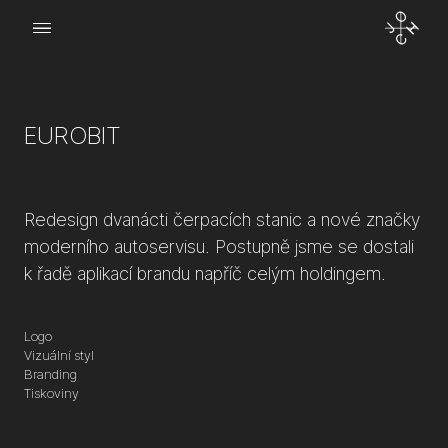
Menu
o Joch
EUROBIT
kt
Redesign dvanácti čerpacích stanic a nové značky
moderního autoservisu. Postupně jsme se dostali
k řadě aplikací brandu napříč celým holdingem.
Logo
Vizuální styl
Branding
Tiskoviny