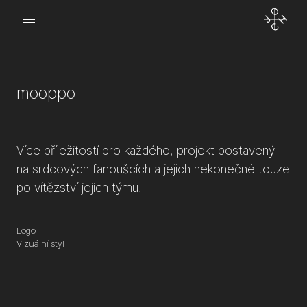
Menu
o Joch
mooppo
kt
Více příležitostí pro každého, projekt postavený
na srdcových fanoušcích a jejich nekonečné touze
po vítězství jejich týmu.
Logo
Vizuální styl