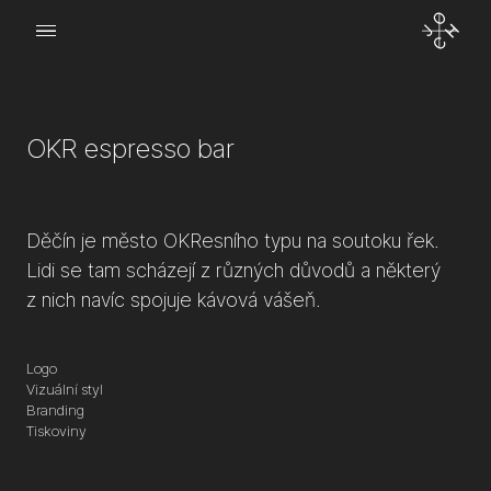
Menu
o Joch
OKR espresso bar
kt
Děčín je město OKResního typu na soutoku řek.
Lidi se tam scházejí z různých důvodů a některý
z nich navíc spojuje kávová vášeň.
Logo
Vizuální styl
Branding
Tiskoviny