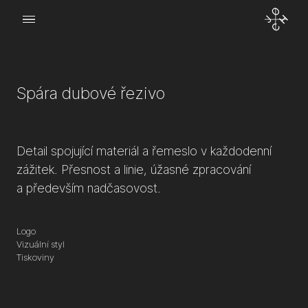
Menu
o Joch
Spára dubové řezivo
kt
Detail spojující materiál a řemeslo v každodenní
zážitek. Přesnost a linie, úžasné zpracování
a především nadčasovost.
Logo
Vizuální styl
Tiskoviny