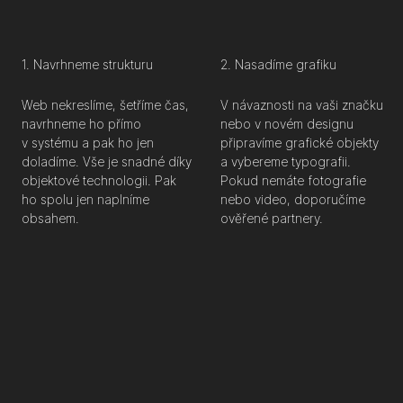
1. Navrhneme strukturu
2. Nasadíme grafiku
Web nekreslíme, šetříme čas,
V návaznosti na vaši značku
navrhneme ho přímo
nebo v novém designu
v systému a pak ho jen
připravíme grafické objekty
doladíme. Vše je snadné díky
a vybereme typografii.
objektové technologii. Pak
Pokud nemáte fotografie
ho spolu jen naplníme
nebo video, doporučíme
obsahem.
ověřené partnery.