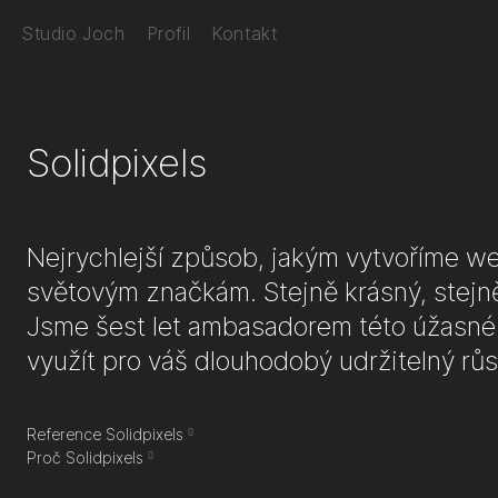
Studio Joch
Profil
Kontakt
Solidpixels
Nejrychlejší způsob, jakým vytvoříme w
světovým značkám. Stejně krásný, stejně
Jsme šest let ambasadorem této úžasné 
využít pro váš dlouhodobý udržitelný růs
Reference Solidpixels
Proč Solidpixels