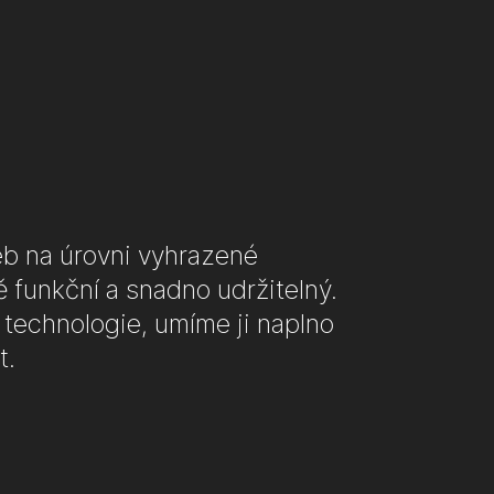
Povolit povinné
Nastavení cookies
Povolit vše
eb na úrovni vyhrazené
 funkční a snadno udržitelný.
technologie, umíme ji naplno
t.