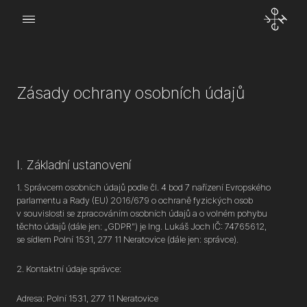
Menu
o Joch
Zásady ochrany osobních údajů
kt
I. Základní ustanovení
1. Správcem osobních údajů podle čl. 4 bod 7 nařízení Evropského
parlamentu a Rady (EU) 2016/679 o ochraně fyzických osob
v souvislosti se zpracováním osobních údajů a o volném pohybu
těchto údajů (dále jen: „GDPR”) je Ing. Lukáš Joch IČ: 74765612,
se sídlem Polní 1531, 277 11 Neratovice (dále jen: správce).
2. Kontaktní údaje správce:
Adresa: Polní 1531, 277 11 Neratovice